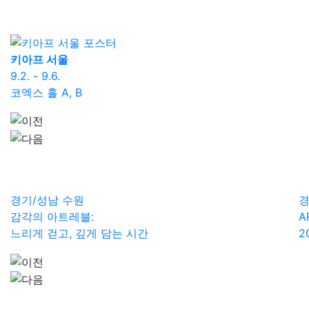
키아프 서울
프
9.2. - 9.6.
9.
코엑스 홀 A, B
코
경기/성남
수원
경
감각의 아트레블:
A
느리게 걷고, 깊게 담는 시간
2